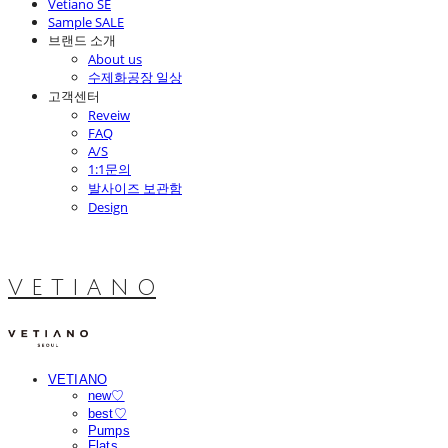
Vetiano SE
Sample SALE
브랜드 소개
About us
수제화공장 일상
고객센터
Reveiw
FAQ
A/S
1:1문의
발사이즈 보관함
Design
V E T I A N O
VETIANO
new♡
best♡
Pumps
Flats