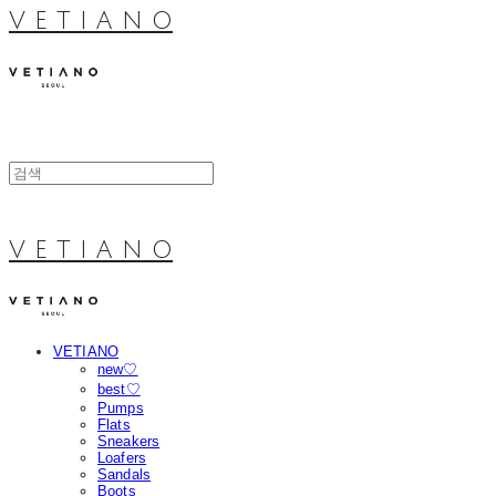
V E T I A N O
V E T I A N O
VETIANO
new♡
best♡
Pumps
Flats
Sneakers
Loafers
Sandals
Boots