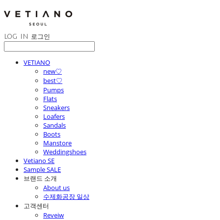
LOG IN
로그인
VETIANO
new♡
best♡
Pumps
Flats
Sneakers
Loafers
Sandals
Boots
Manstore
Weddingshoes
Vetiano SE
Sample SALE
브랜드 소개
About us
수제화공장 일상
고객센터
Reveiw