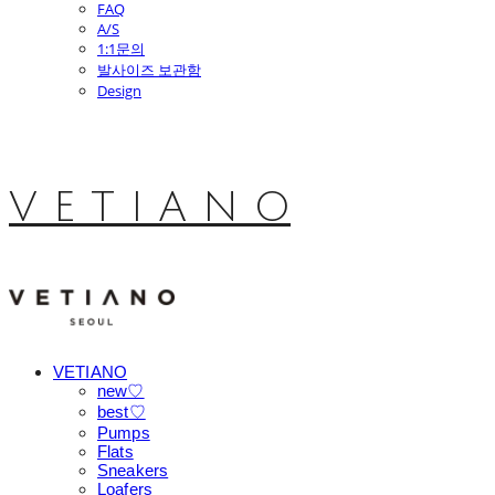
FAQ
A/S
1:1문의
발사이즈 보관함
Design
V E T I A N O
VETIANO
new♡
best♡
Pumps
Flats
Sneakers
Loafers