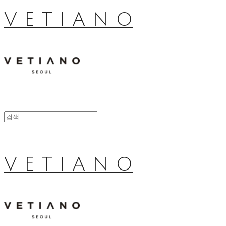
V E T I A N O
V E T I A N O