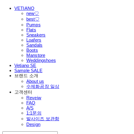
VETIANO
new♡
best♡
Pumps
Flats
Sneakers
Loafers
Sandals
Boots
Manstore
Weddingshoes
Vetiano SE
Sample SALE
브랜드 소개
About us
수제화공장 일상
고객센터
Reveiw
FAQ
A/S
1:1문의
발사이즈 보관함
Design