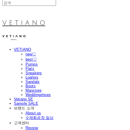
V E T I A N O
VETIANO
new♡
best♡
Pumps
Flats
Sneakers
Loafers
Sandals
Boots
Manstore
Weddingshoes
Vetiano SE
Sample SALE
브랜드 소개
About us
수제화공장 일상
고객센터
Reveiw