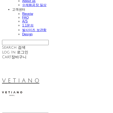
About us
수제화공장 일상
고객센터
Reveiw
FAQ
A/S
1:1문의
발사이즈 보관함
Design
Search
검색
Log In
로그인
Cart
장바구니
V E T I A N O