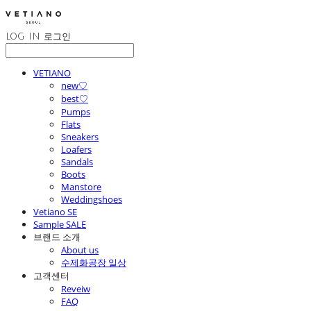
LOG IN
로그인
VETIANO
new♡
best♡
Pumps
Flats
Sneakers
Loafers
Sandals
Boots
Manstore
Weddingshoes
Vetiano SE
Sample SALE
브랜드 소개
About us
수제화공장 일상
고객센터
Reveiw
FAQ