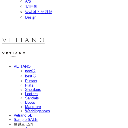
A/S
1:1문의
발사이즈 보관함
Design
V E T I A N O
VETIANO
new♡
best♡
Pumps
Flats
Sneakers
Loafers
Sandals
Boots
Manstore
Weddingshoes
Vetiano SE
Sample SALE
브랜드 소개